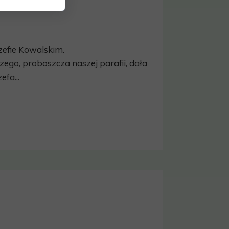
efie Kowalskim.
rzego, proboszcza naszej parafii, dała
fa...