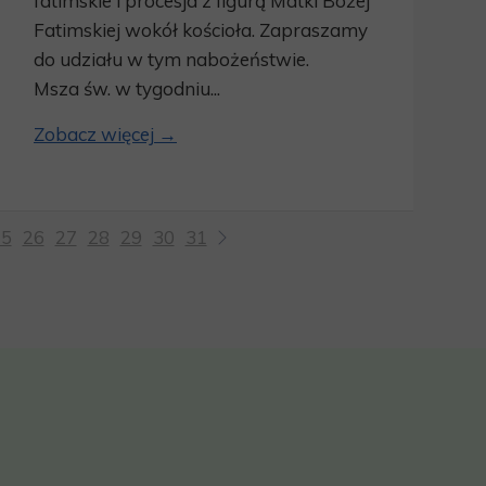
fatimskie i procesja z figurą Matki Bożej
Fatimskiej wokół kościoła. Zapraszamy
do udziału w tym nabożeństwie.
Msza św. w tygodniu...
Zobacz więcej →
25
26
27
28
29
30
31