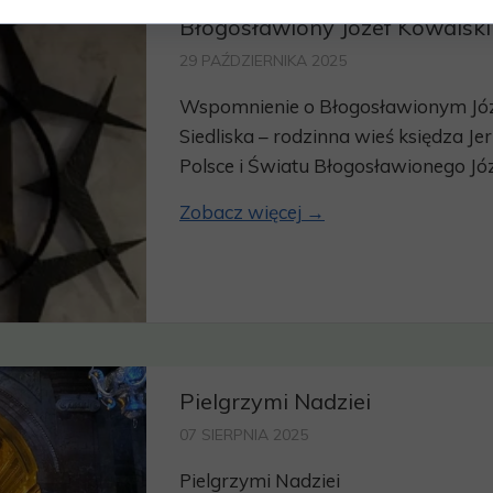
Błogosławiony Józef Kowalski
29 PAŹDZIERNIKA 2025
Wspomnienie o Błogosławionym Józ
Siedliska – rodzinna wieś księdza Je
Polsce i Światu Błogosławionego Józe
Zobacz więcej →
Pielgrzymi Nadziei
07 SIERPNIA 2025
Pielgrzymi Nadziei