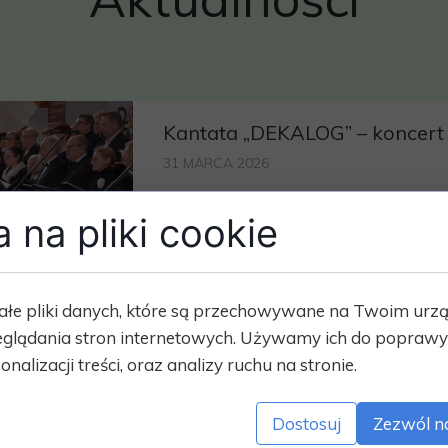
Kantata „DEKALOG” – koncert
31 MARCA 2026
Kantata „DEKALOG” – koncert (29.03
 na pliki cookie
W niedzielne popołudnie w barline
odbyło się wyjątkowe wydarzenie mu
Zobacz więcej →
ałe pliki danych, które są przechowywane na Twoim urz
glądania stron internetowych. Używamy ich do poprawy 
onalizacji treści, oraz analizy ruchu na stronie.
Dostosuj
Zezwól n