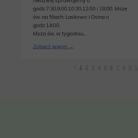
niedzielę sprawujemy o
godz.7:30,9:00.10:30,12:00 i 18:00. Msze
św. na filiach: Laskowo i Osina o
godz.14:00,
Msza św. w tygodniu...
Zobacz więcej →
1
2
3
4
5
6
7
8
9
1