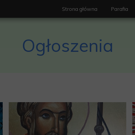
Strona główna
Parafia
Nasz Patr
Ogłoszenia
Duszpast
Wspólnot
Ogłoszeni
Granice pa
Historia
Standardy