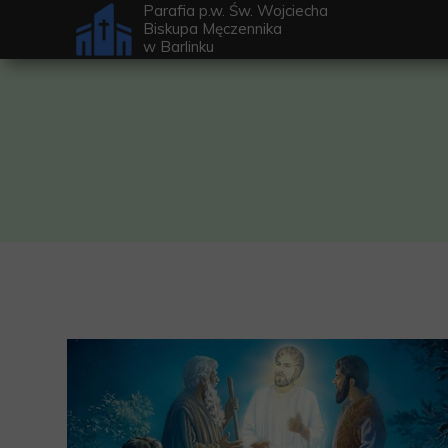
Parafia p.w. Św. Wojciecha
Biskupa Męczennika
w
Barlinku