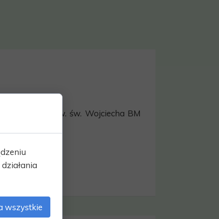
.2026)
ckim kościele pw. św. Wojciecha BM
zyczne....
ądzeniu
działania
a wszystkie