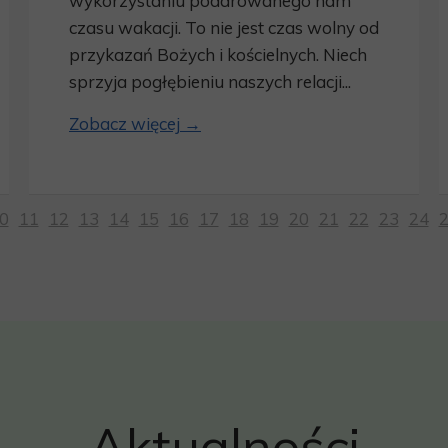
wykorzystaniu podarowanego nam
czasu wakacji. To nie jest czas wolny od
przykazań Bożych i kościelnych. Niech
sprzyja pogłębieniu naszych relacji...
Zobacz więcej →
0
11
12
13
14
15
16
17
18
19
20
21
22
23
24
Aktualności