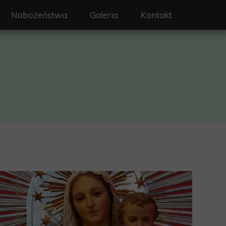
Nabożeństwa
Galeria
Kontakt
on - Święty Wojciech
Liturgia i nabożeństwa
erze
Intencje mszalne
y
Sakramenty
a
Rekolekcje
rafialne
 ochrony dzieci