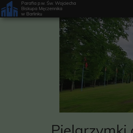
Parafia p.w. Św. Wojciecha
Biskupa Męczennika
w
Barlinku
Pielgrzymki