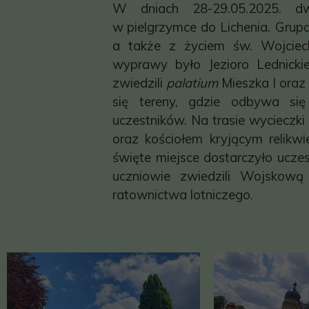
W dniach 28-29.05.2025. dw
w
pielgrzymce do Lichenia. Grup
a także z życiem św. Wojciec
wyprawy było Jezioro Lednicki
zwiedzili
palatium
Mieszka I oraz 
się tereny, gdzie odbywa się 
uczestników. Na trasie wycieczk
oraz kościołem kryjącym relik
święte miejsce dostarczyło ucze
uczniowie zwiedzili Wojskową
ratownictwa lotniczego.