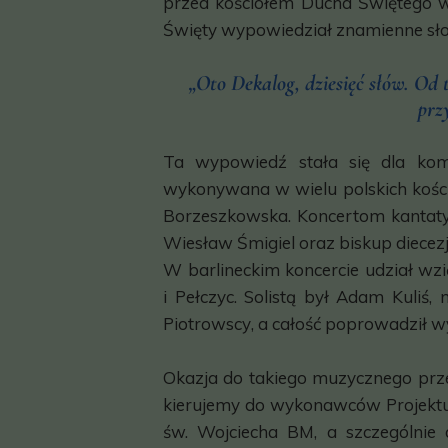
przed kościołem Ducha Świętego w 
Święty wypowiedział znamienne sł
„Oto Dekalog, dziesięć słów. Od t
prz
Ta wypowiedź stała się dla komp
wykonywana w wielu polskich kości
Borzeszkowska
. Koncertom kantat
Wiesław Śmigiel
oraz biskup diecezj
W barlineckim koncercie udział wzięl
i Pełczyc. Solistą był
Adam Kuliś
, 
Piotrowscy
, a całość poprowadził 
Okazja do takiego muzycznego prze
kierujemy do wykonawców Projektu 
św. Wojciecha BM, a szczególnie