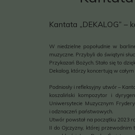
Kantata „DEKALOG” – ko
W niedzielne popołudnie w barlin
muzyczne. Przybyli do świątyni słu
Przykazań Bożych. Stało się to dz
Dekalog, którzy koncertują w całym 
Podniosły i refleksyjny utwór – Kan
koszaliński kompozytor i dyryge
Uniwersytecie Muzycznym Frydery
i odznaczeń państwowych.
Utwór powstał na początku 2023 ro
II do Ojczyzny, której przewodnim