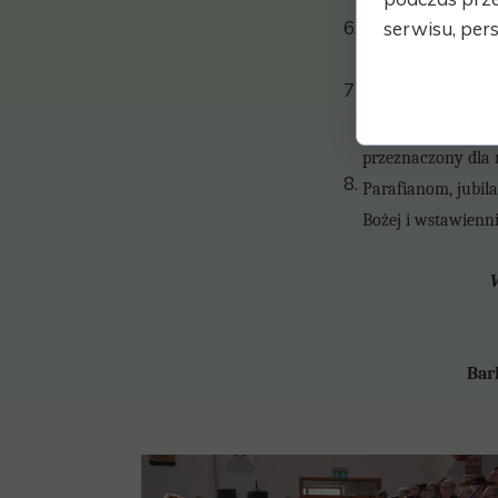
kościele.
serwisu, pers
Dziękujemy za ofia
życzliwości. Serde
W niedzielę 11 maj
Betlejem. Będzie 
przeznaczony dla 
Parafianom, jubil
Bożej i wstawienn
W
Ba