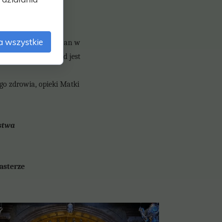
Waszej dobroci i
a wszystkie
 i sytuacji chrześcijan w
emi Świętej. Dochód jest
go zdrowia, opieki Matki
ństwa
erze