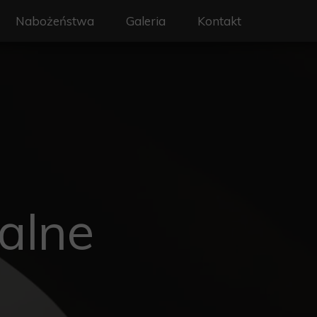
Nabożeństwa
Galeria
Kontakt
on - Święty Wojciech
Liturgia i nabożeństwa
erze
Intencje mszalne
y
Sakramenty
a
Rekolekcje
rafialne
alne
 ochrony dzieci