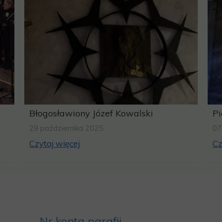
Błogosławiony Józef Kowalski
Pi
29 października 2025
07
Czytaj więcej
Cz
Nr konta parafii