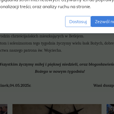
onalizacji treści, oraz analizy ruchu na stronie.
ry składane na utrzymanie kościoła, parafii oraz za każdy przejaw 
czne Bóg zapłać.
Dostosuj
Zezwól n
a 2025r. s. Krzysztofa ze Zgromadzenia Sióstr Pasterek opowie o życiu
można również kupić dewocjonalia z drewna oliwnego wykonane w Zi
rodzin chrześcijańskich mieszkających w Betlejem.
atom i solenizantom tego tygodnia życzymy wielu łask Bożych, dobre
ictwa naszego patrona św. Wojciecha.
szystkim życzymy miłej i pięknej niedzieli, oraz błogosławie
Bożego w nowym tygodniu!
rlinek,04.05.2025r. Wasi duszpast