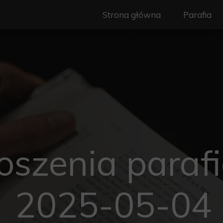
Strona główna
Parafia
Nasz Patr
Duszpast
Wspólnot
Ogłoszeni
Granice pa
oszenia parafi
Historia
Standardy
2025-05-04