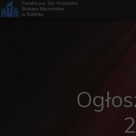
Parafia p.w. Św. Wojciecha
Biskupa Męczennika
w
Barlinku
Ogłos
2