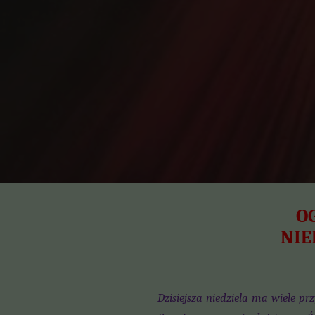
O
NIE
Dzisiejsza niedziela ma wiele pr