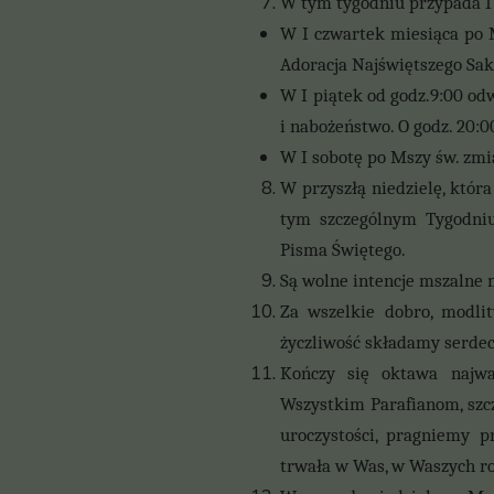
W tym tygodniu przypada I 
W I czwartek miesiąca po 
Adoracja Najświętszego Sak
W I piątek od godz.9:00 od
i nabożeństwo. O godz. 20
W I sobotę po Mszy św. zm
W przyszłą niedzielę, któr
tym szczególnym Tygodniu,
Pisma Świętego.
Są wolne intencje mszalne 
Za wszelkie dobro, modlit
życzliwość składamy serdec
Kończy się oktawa najwa
Wszystkim Parafianom, szcz
uroczystości, pragniemy p
trwała w Was, w Waszych r