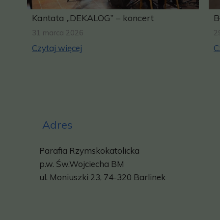
Kantata „DEKALOG” – koncert
B
31 marca 2026
2
Czytaj więcej
C
Adres
Parafia Rzymskokatolicka
p.w.
Św.Wojciecha BM
ul. Moniuszki 23, 74-320 Barlinek