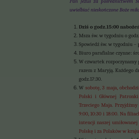
Pan Jezus za pośrednictwem Świ
uwielbiać nieskończone Boże miłos
Dziś o godz.15:00 naboże
Msza św. w tygodniu o godz.
Spowiedź św. w tygodniu – 
Biuro parafialne czynne: śro
W czwartek rozpoczynamy pi
razem z Maryją. Każdego d
godz.17:30.
W
sobotę, 3 maja, obchodz
Polski i Głównej Patronk
Trzeciego Maja. Przyjdźmy
9:00, 10:30 i 18:00. Na fil
intencji naszej umiłowanej
Polskę i za Polaków w kraju