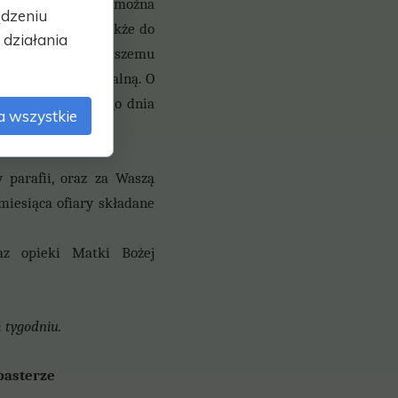
 kościele będzie można
ądzeniu
iem i braćmi, a
także do
działania
dzającej Najświętszemu
osługą sakramentalną. O
stwo do NSPJ. Tego dnia
a wszystkie
iesiąca.
 parafii, oraz za Waszą
 miesiąca ofiary składane
az opieki Matki Bożej
 tygodniu.
terze