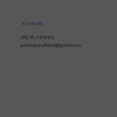
Kontakt
(48) 95-7479412
pocztaparafialna@gmail.com