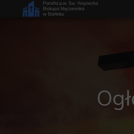
Parafia p.w. Św. Wojciecha
Biskupa Męczennika
w
Barlinku
Ogł