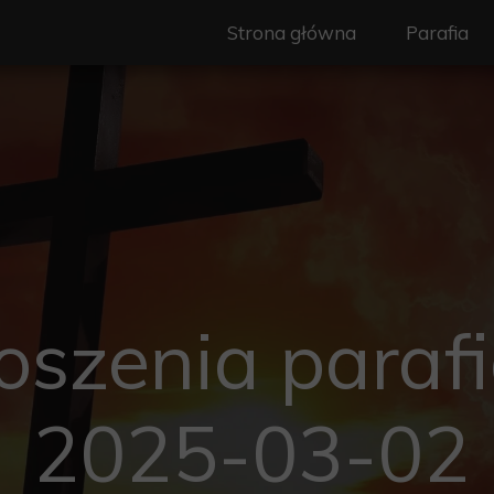
Strona główna
Parafia
Nasz Patr
Duszpast
Wspólnot
Ogłoszeni
Granice pa
oszenia parafi
Historia
Standardy
2025-03-02