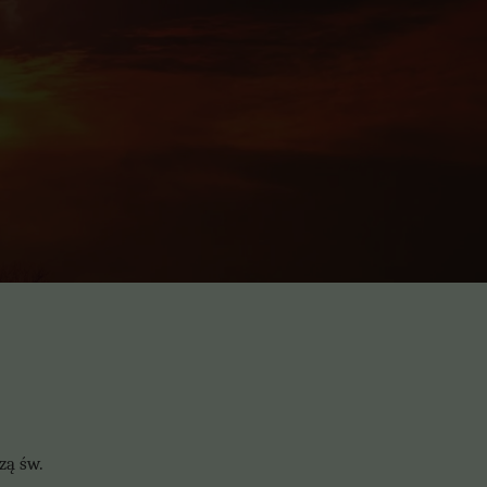
zą św.