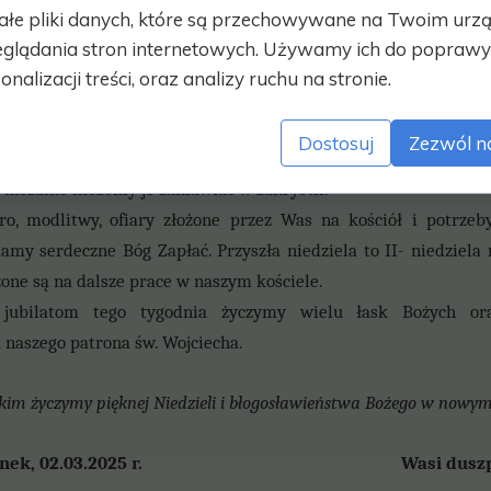
Z sakramentu pokuty w pierwszy piątek miesiąca w naszym
ałe pliki danych, które są przechowywane na Twoim urz
dz.17:30. Wszystkich parafian zachęcam do pojednania się z Bog
glądania stron internetowych. Używamy ich do poprawy 
u w I-piątkowym nabożeństwie oraz we Mszy Świętej wynagra
onalizacji treści, oraz analizy ruchu na stronie.
a o godz.18:00. W I-piątek od godz. 9:00 odwiedzimy chorych z
p
wienie Najświętszego Sakramentu, Koronka, a po nich nabożeń
Dostosuj
Zezwól n
eż o godz. 20.00 na nabożeństwo Uwielbienia z
racji I-piątku m
e mszalne możemy je zamawiać w zakrystii.
o, modlitwy, ofiary złożone przez Was na kościół i potrzeby
damy serdeczne Bóg Zapłać. Przyszła niedziela to II- niedziela
zone są na dalsze prace w naszym kościele.
 jubilatom tego tygodnia życzymy wielu łask Bożych or
naszego patrona św. Wojciecha.
kim życzymy pięknej Niedzieli i błogosławieństwa Bożego w nowym
rlinek, 02.03.2025 r. Wasi duszpas