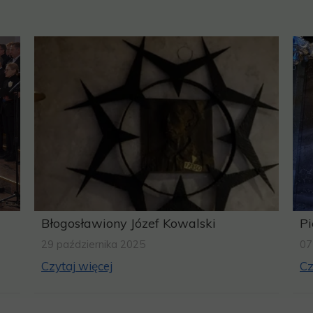
Błogosławiony Józef Kowalski
Pi
29 października 2025
07
Czytaj więcej
Cz