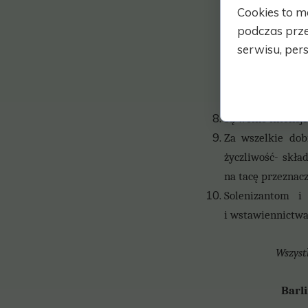
całego świata. 
Cookies to m
skorzystać od go
podczas prze
licznego udział
serwisu, pers
Sercu Pana Jezus
godz.17:30 wysta
zapraszamy równi
Są wolne intencj
Za wszelkie dobr
życzliwość- skła
na tacę przeznac
Solenizantom i
i
wstawiennictwa 
Wszyst
Ba