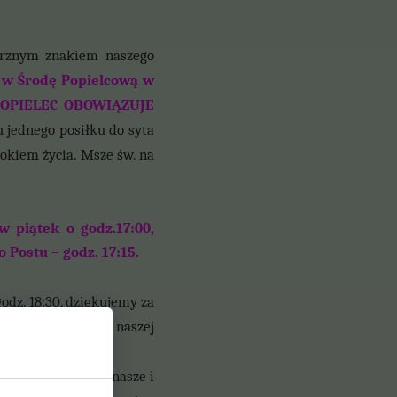
znym znakiem naszego
 w Środę Popielcową w
 POPIELEC OBOWIĄZUJE
 jednego posiłku do syta
rokiem życia. Msze św. na
 piątek o godz.17:00,
 Postu – godz. 17:15.
dz. 18:30, dziękujemy za
Kościele, także z naszej
ającą za grzechy nasze i