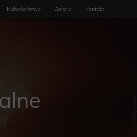
Nabożeństwa
Galeria
Kontakt
on - Święty Wojciech
Liturgia i nabożeństwa
erze
Intencje mszalne
y
Sakramenty
a
Rekolekcje
rafialne
alne
 ochrony dzieci