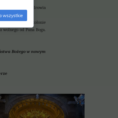
 Bożych, dobrego zdrowia
a wszystkie
ycieczki, obozy, kolonie
u wolnego od Pana Boga.
eństwa Bożego w
nowym
rze