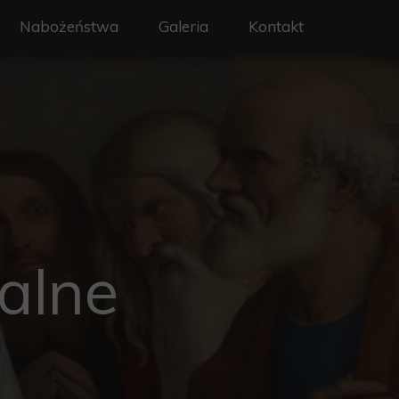
Nabożeństwa
Galeria
Kontakt
on - Święty Wojciech
Liturgia i nabożeństwa
erze
Intencje mszalne
y
Sakramenty
a
Rekolekcje
rafialne
alne
 ochrony dzieci