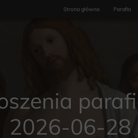
Strona główna
Parafia
Nasz Patr
Duszpast
Wspólnot
Ogłoszeni
Granice pa
oszenia parafi
Historia
Standardy
2026-06-28