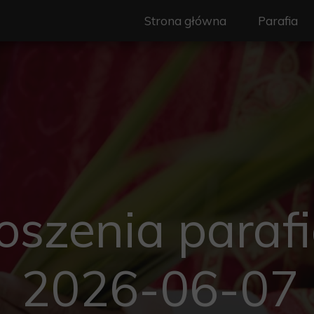
Strona główna
Parafia
Nasz Patr
Duszpast
Wspólnot
Ogłoszeni
Granice pa
oszenia parafi
Historia
Standardy
2026-06-07