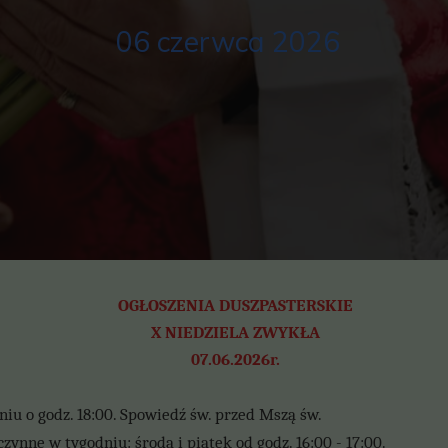
06 czerwca 2026
OGŁOSZENIA DUSZPASTERSKIE
X NIEDZIELA ZWYKŁA
07.06.2026r.
iu o godz. 18:00. Spowiedź św. przed Mszą św.
czynne w tygodniu: środa i piątek od godz. 16:00 - 17:00.