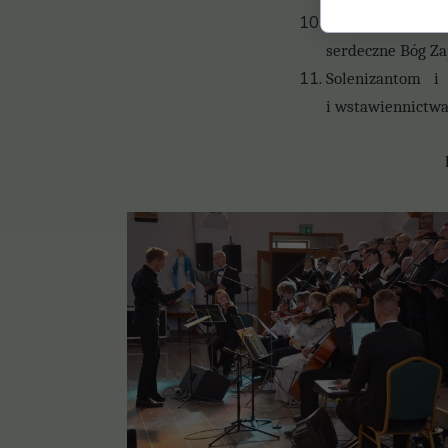
Za wszelkie dobr
serdeczne Bóg Za
Solenizantom i
i
wstawiennictwa 