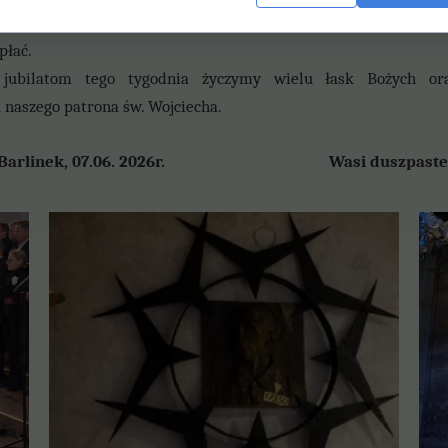
o, modlitwy, ofiary, złożone przez Was na kościół oraz za W
płać.
 jubilatom tego tygodnia życzymy wielu łask Bożych or
naszego patrona św. Wojciecha.
Barlinek, 07.06. 2026r. Wasi duszpaste