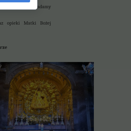
aszą życzliwość składamy
az opieki Matki Bożej
rze