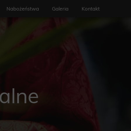
Nabożeństwa
Galeria
Kontakt
on - Święty Wojciech
Liturgia i nabożeństwa
erze
Intencje mszalne
y
Sakramenty
a
Rekolekcje
rafialne
alne
 ochrony dzieci