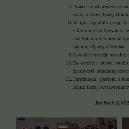
Procesje eucharystyczne wok
zwaną oktawę Bożego Ciała
W tym tygodniu przypada 
z
Komunią św. Spowiedź św.
uwielbienia zakończone Ape
tajemnic Żywego Różańca.
Są wolne intencje mszalne 
Za wszelkie dobro, modlit
życzliwość- składamy serde
Parafianom, gościom, sole
Matki Bożej i wstawiennict
Barlinek