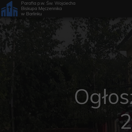
Parafia p.w. Św. Wojciecha
Biskupa Męczennika
w
Barlinku
Ogłos
2