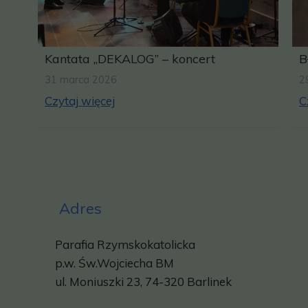
Kantata „DEKALOG” – koncert
B
31 marca 2026
2
Czytaj więcej
C
Adres
Parafia Rzymskokatolicka
p.w.
Św.Wojciecha BM
ul. Moniuszki 23, 74-320 Barlinek