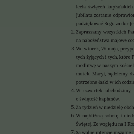
lecia święceń kapłańskich
Jubilata zostanie odprawio
podziękować Bogu za dar Je
Zapraszamy wszystkich Par
na nabożeństwa majowe codz
We wtorek, 26 maja, przyp
tych żyjących i tych, które
modlitwę w naszym kościele
matek, Maryi, będziemy dz
potrzebne łaski w ich codz
W czwartek obchodzimy, 
o
świętość kapłanów.
Za tydzień w niedzielę obch
W najbliższą sobotę i nied
Świętej. Ze względu na I Ko
Są wolne intencje mszalne 