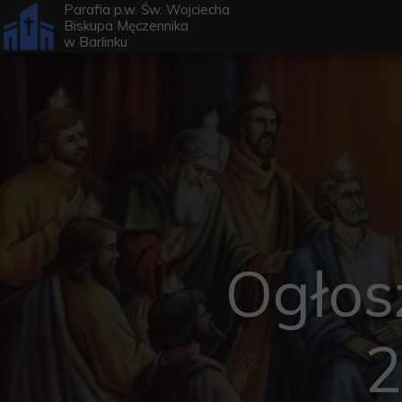
Parafia p.w. Św. Wojciecha
Biskupa Męczennika
w
Barlinku
Ogłos
2