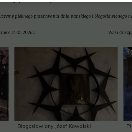
yczymy pięknego przeżywania dnia pańskiego i błogosławionego n
rlinek 17.05.2026r. Wasi duszpast
Błogosławiony Józef Kowalski
Pi