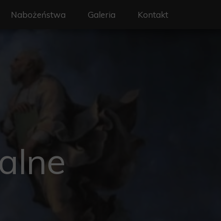
Nabożeństwa
Galeria
Kontakt
on - Święty Wojciech
Liturgia i nabożeństwa
erze
Intencje mszalne
y
Sakramenty
a
Rekolekcje
rafialne
alne
 ochrony dzieci