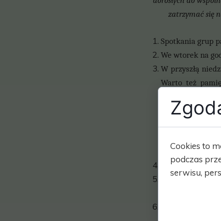
dorosłych do wspóln
zatrzymać się na
Spotkania grup p
We wtorek na god
W przyszłą niedz
Warto też pamię
przykazanie koś
Zgoda
świętować już w 
Do tej uroczysto
naszym kościele
Cookies to m
puszek złożymy o
podczas prze
Są wolne intencj
serwisu, pers
Za wszelkie dobr
życzliwość skład
Solenizantom i
i
wstawiennictwa 