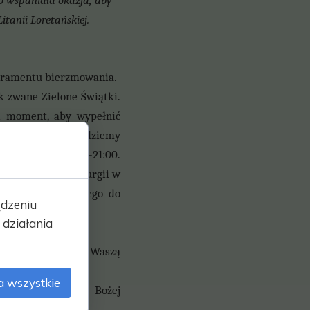
o wspaniała okazja, aby
itanii Loretańskiej.
akramentu bierzmowania.
ak zwane Zielone Świątki.
ni moment, aby wypełnić
 uroczystości będziemy
św. od godz.19:00-21:00.
litwy podczas liturgii w
ania Ducha Świętego do
ądzeniu
działania
y parafii oraz za Waszą
a wszystkie
az opieki Matki Bożej