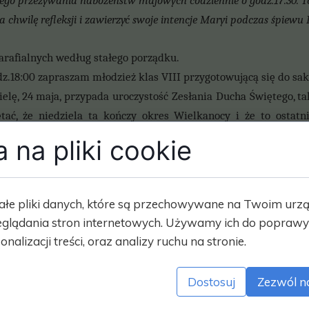
ego przeżywania nabożeństw majowych codziennie o godz.17:30. T
 chwilę refleksji i zawierzyć swoje intencje Maryi podczas śpiewu L
arafialnych według stałego porządku.
z.18:00 zapraszam młodzież klas VIII przygotowującą się do s
ielę, 24 maja, przypada uroczystość Zesłania Ducha Świętego, t
tać, że niedziela ta kończy okres Wielkanocy i że to ostat
cielne nakazujące spowiedź i Komunię Świętą .Wigilię tej
 na pliki cookie
sobotę, 23 maja. Zapraszam na nabożeństwo i modlitwy do Ducha 
ści przygotowujemy się poprzez nowennę. Włączmy się do tej mod
 lub prywatnie odmawiajmy ją w domu. W uroczystość Zesł
ałe pliki danych, które są przechowywane na Twoim urz
fiary na KUL i WTUS.
glądania stron internetowych. Używamy ich do poprawy 
e mszalne możemy je zamawiać w zakrystii.
onalizacji treści, oraz analizy ruchu na stronie.
o, modlitwy, ofiary, złożone przez Was na kościół i potrzeb
amy serdeczne Bóg Zapłać.
Dostosuj
Zezwól n
 jubilatom tego tygodnia życzymy wielu łask Bożych or
naszego patrona św. Wojciecha.