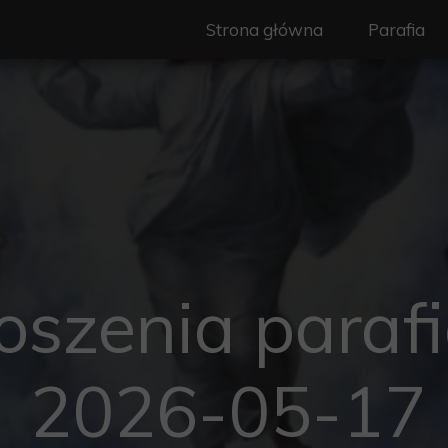
Strona główna
Parafia
Nasz Patr
Duszpast
Wspólnot
Ogłoszeni
Granice pa
oszenia parafi
Historia
Standardy
2026-05-17