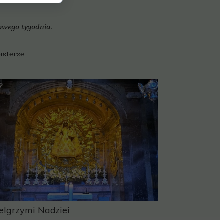
owego tygodnia.
erze
elgrzymi Nadziei