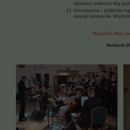
składamy serdeczne Bóg Zapł
Solenizantom i jubilatom te
naszego patrona św. Wojciech
W
szystkim Wam życ
Barlin