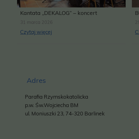
Kantata „DEKALOG” – koncert
B
31 marca 2026
2
Czytaj więcej
C
Adres
Parafia Rzymskokatolicka
p.w.
Św.Wojciecha BM
ul. Moniuszki 23, 74-320 Barlinek