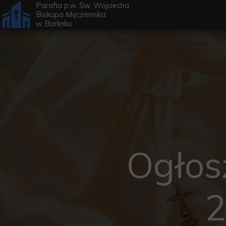
Parafia p.w. Św. Wojciecha
Biskupa Męczennika
w
Barlinku
Ogłos
2