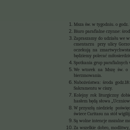
Msza św. w tygodniu. o godz.
Biuro parafialne czynne: środa
Zapraszamy do udziału we wsp
cmentarzu przy ulicy Gorzow
oczekują na zmartwychwstan
będziemy polecać miłosierd
Spotkania grup parafialnych 
We wtorek na Mszę św. o g
bierzmowania.
Nabożeństwa: środa godz.1
Sakramentu w ciszy.
Kolejny rok liturgiczny dob
hasłem będą słowa „Uczniowi
W przyszłą niedzielę
poświęci
świece Caritasu na stół wigilij
Są wolne intencje mszalne m
Za wszelkie dobro, modlitwy,