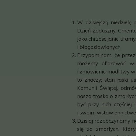
W dzisiejszą niedziel
Dzień Zaduszny. Cmentar
jako chrześcijanie ufamy,
i błogosławionych.
Przypominam, że przez 
możemy ofiarować wie
i zmówienie modlitwy w 
to znaczy: stan łaski u
Komunii Świętej, odmó
nasza troska o zmarłych
być przy nich częściej
i swoim wstawiennictw
Dzisiaj rozpoczynamy 
się za zmarłych, któr