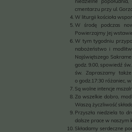
niedzielne popołudnia
cmentarzu przy ul. Gorzo
W liturgii kościoła ws
W środę podczas nowe
Powierzajmy Jej wstawien
W tym tygodniu przypad
nabożeństwo i modlitw
Najświętszego Sakramen
godz. 9.00, spowiedź ś
św. Zapraszamy także
o godz.17:30 różaniec, 
Są wolne intencje mszal
Za wszelkie dobro, modl
Waszą życzliwość skład
Przyszła niedziela to d
dalsze prace w naszym k
Składamy serdeczne pod