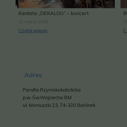
Kantata „DEKALOG” – koncert
B
31 marca 2026
2
Czytaj więcej
C
Adres
Parafia Rzymskokatolicka
p.w.
Św.Wojciecha BM
ul. Moniuszki 23, 74-320 Barlinek