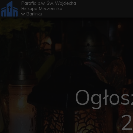
Parafia p.w. Św. Wojciecha
Biskupa Męczennika
w
Barlinku
Ogłos
2