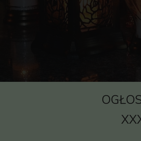
OGŁOS
XX