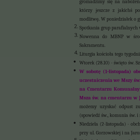
gromadzimy się na nabożeńs
którzy jeszcze z jakichś 
modlitwę
.
W poniedziałek o g
Spotkania grup parafialnych 
Nowenna do MBNP w środę
Sakramentu.
Liturgia kościoła tego tygod
Wtorek (28.10) - święto św. 
W sobotę (1-listopada) 
uczestniczenia we Mszy św.
na Cmentarzu Komunalnym 
Msza św. na cmentarzu w J
możemy uzyskać odpust zu
(spowiedź św., komunia św. i
Niedziela (2-listopada) - o
przy ul. Gorzowskiej i na Ja