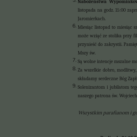
Nabożeństwa
Wypominko
listopada na godz. 15:00 za
Jaromierkach.
Miesiąc listopad to miesiąc s
może wziąć ze stolika przy f
przynieść do zakrystii. Pamię
Mszy św.
Są wolne intencje mszalne m
Za wszelkie dobro, modlitwy,
składamy serdeczne Bóg Zapł
Solenizantom i jubilatom te
naszego patrona św. Wojciech
Wszystkim parafianom i g