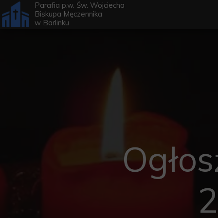
Parafia p.w. Św. Wojciecha
Biskupa Męczennika
w
Barlinku
Ogłos
2