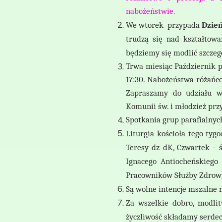
nabożeństwie.
We wtorek przypada
Dzie
trudzą się nad kształtow
będziemy się modlić szczeg
Trwa miesiąc Październik p
17:30. Nabożeństwa różańcow
Zapraszamy do udziału w 
Komunii św. i młodzież pr
Spotkania grup parafialnyc
Liturgia kościoła tego tyg
Teresy dz dK, Czwartek - ś
Ignacego Antiocheńskiego
Pracowników Służby Zdrowi
Są wolne intencje mszalne 
Za wszelkie dobro, modlit
życzliwość składamy serdec