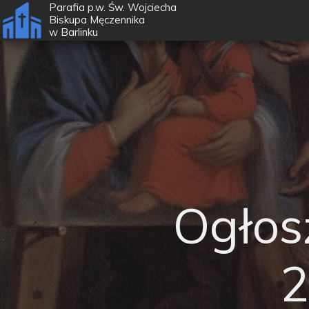
Parafia p.w. Św. Wojciecha
Biskupa Męczennika
w
Barlinku
Ogłos
2