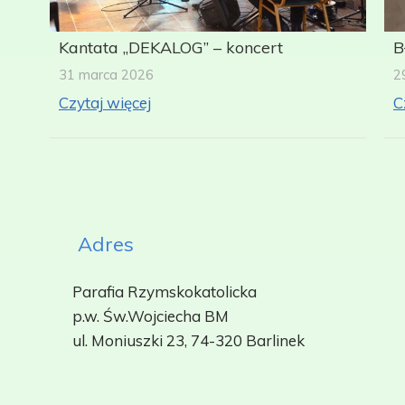
Kantata „DEKALOG” – koncert
B
31 marca 2026
2
Czytaj więcej
C
Adres
Parafia Rzymskokatolicka
p.w.
Św.Wojciecha BM
ul. Moniuszki 23, 74-320 Barlinek