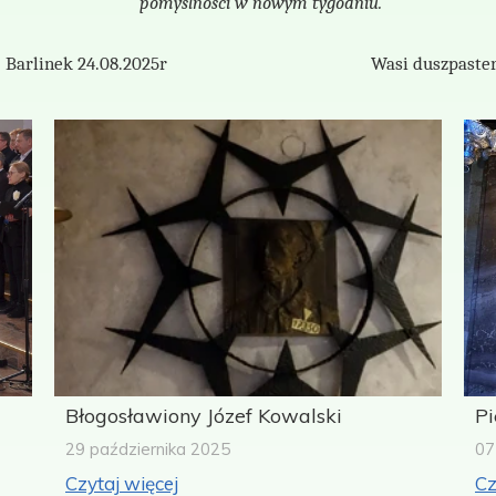
pomyślności
w
nowym
tygodniu.
Barlinek 24.08.2025r Wasi duszpaster
Błogosławiony Józef Kowalski
Pi
29 października 2025
07
Czytaj więcej
Cz