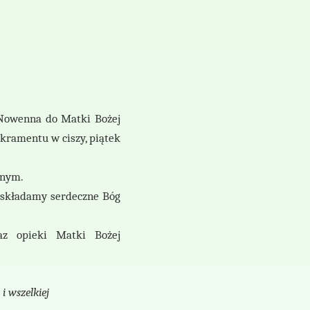
 Nowenna do Matki Bożej
Sakramentu w
ciszy, piątek
lnym.
ć składamy serdeczne Bóg
az opieki Matki Bożej
i wszelkiej