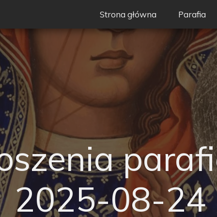
Strona główna
Parafia
Nasz Patr
Duszpast
Wspólnot
Ogłoszeni
Granice pa
oszenia parafi
Historia
Standardy
2025-08-24