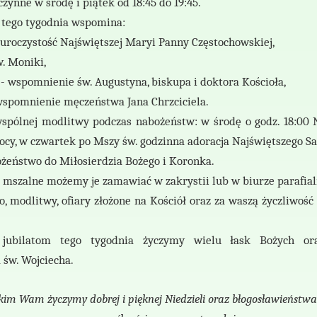
czynne w środę i piątek od 18:45 do 19:45.
a tego tygodnia wspomina:
 uroczystość Najświętszej Maryi Panny Częstochowskiej,
w. Moniki,
 - wspomnienie św. Augustyna, biskupa i doktora Kościoła,
 wspomnienie męczeństwa Jana Chrzciciela.
spólnej modlitwy podczas nabożeństw: w środę o godz. 18:00
ocy, w czwartek po Mszy św. godzinna adoracja Najświętszego 
bożeństwo do Miłosierdzia Bożego i Koronka.
e mszalne możemy je zamawiać w zakrystii lub w biurze parafia
o, modlitwy, ofiary złożone na Kościół oraz za waszą życzliwoś
 jubilatom tego tygodnia życzymy wielu łask Bożych or
św. Wojciecha.
im Wam życzymy dobrej i pięknej Niedzieli oraz błogosławieństwa 