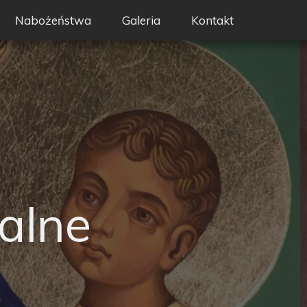
Nabożeństwa
Galeria
Kontakt
on - Święty Wojciech
Liturgia i nabożeństwa
erze
Intencje mszalne
y
Sakramenty
a
Rekolekcje
rafialne
alne
 ochrony dzieci