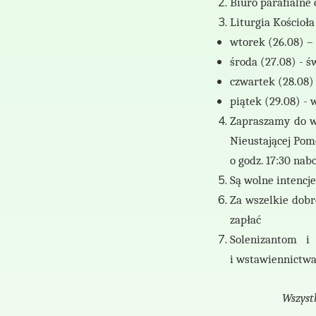
Biuro parafialne 
Liturgia Kościoł
wtorek (26.08) –
środa (27.08) - ś
czwartek (28.08)
piątek (29.08) -
Zapraszamy do w
Nieustającej Pom
o godz. 17:30 na
Są wolne intencj
Za wszelkie dobr
zapłać
Solenizantom i
i
wstawiennictwa 
Wszystk