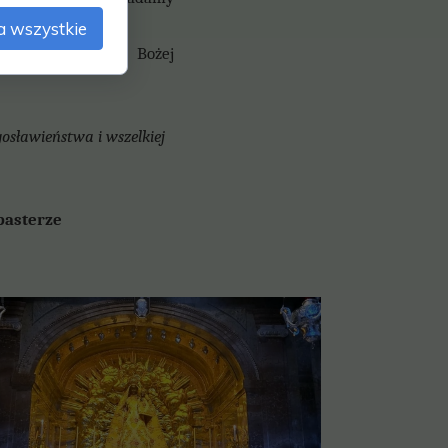
a wszystkie
az opieki Matki Bożej
gosławieństwa i
wszelkiej
terze