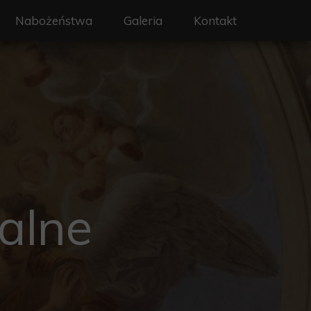
Nabożeństwa
Galeria
Kontakt
on - Święty Wojciech
Liturgia i nabożeństwa
erze
Intencje mszalne
y
Sakramenty
a
Rekolekcje
rafialne
alne
 ochrony dzieci