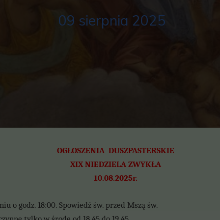
09 sierpnia 2025
OGŁOSZENIA DUSZPASTERSKIE
XIX NIEDZIELA ZWYKŁA
10.08.2025r.
iu o godz. 18:00. Spowiedź św. przed Mszą św.
czynne tylko w środę od 18.45 do 19.45.