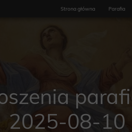
Strona główna
Parafia
Nasz Patr
Duszpast
Wspólnot
Ogłoszeni
Granice pa
oszenia parafi
Historia
Standardy
2025-08-10