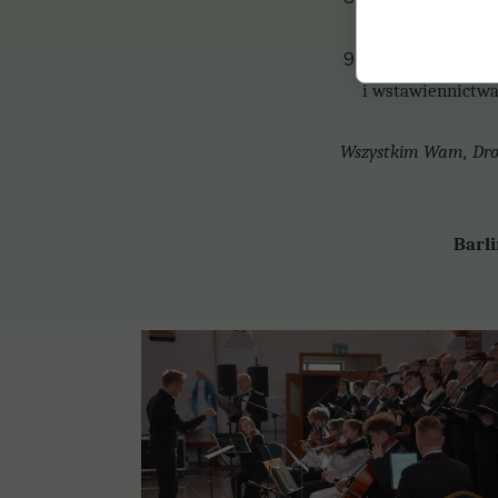
serdeczne Bóg Za
Solenizantom i
i
wstawiennictwa 
Wszystkim Wam, Drodz
Ba