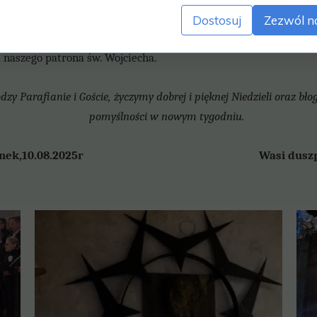
płać.
Dostosuj
Zezwól n
 jubilatom tego tygodnia życzymy wielu łask Bożych or
naszego patrona św. Wojciecha.
y Parafianie i Goście, życzymy dobrej i pięknej Niedzieli oraz bło
pomyślności w nowym tygodniu.
rlinek,10.08.2025r Wasi duszpas