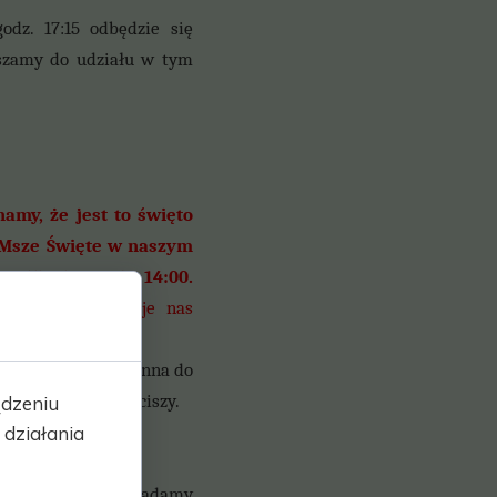
dz. 17:15 odbędzie się
aszamy do udziału w tym
amy, że jest to święto
. Msze Święte w naszym
filiach o godz. 14:00.
ień nie obowiązuje nas
ie fatimskim Nowenna do
iętszego Sakr. w ciszy.
ądzeniu
działania
szą życzliwość- składamy