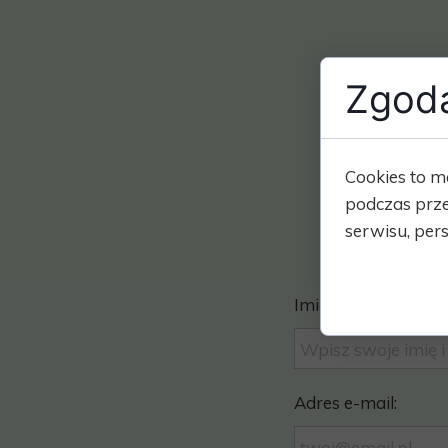
Zgoda
Cookies to m
podczas prze
serwisu, pers
Imię i nazwisko
Adres e-mail: