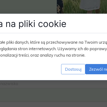
 na pliki cookie
ałe pliki danych, które są przechowywane na Twoim urz
Masz pytania? Napisz do
glądania stron internetowych. Używamy ich do poprawy 
onalizacji treści, oraz analizy ruchu na stronie.
prowadzącego
Dostosuj
Zezwól n