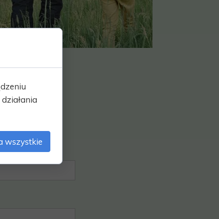
ądzeniu
działania
a wszystkie