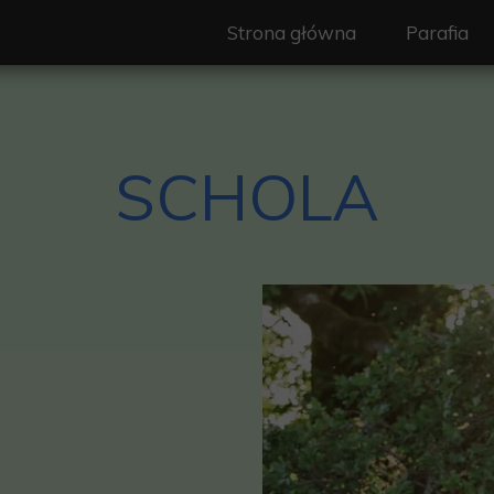
Strona główna
Parafia
Nasz Patr
Duszpast
SCHOLA
Wspólnot
Ogłoszeni
Granice pa
Historia
Standardy