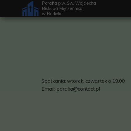
Parafia p.w. Św. Wojciecha
Biskupa Męczennika
w
Barlinku
Spotkania
: wtorek, czwartek o 19.00
Email:
parafia@contact.pl