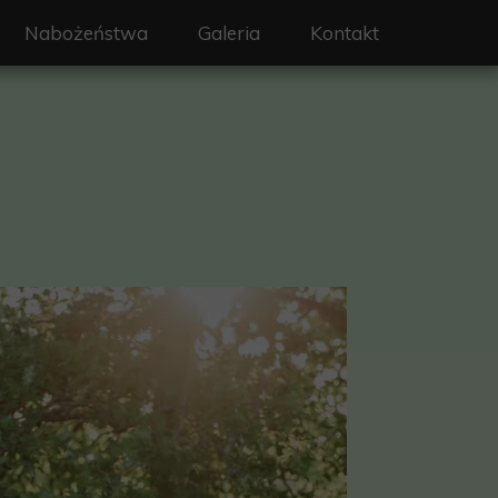
Nabożeństwa
Galeria
Kontakt
on - Święty Wojciech
Liturgia i nabożeństwa
erze
Intencje mszalne
y
Sakramenty
a
Rekolekcje
rafialne
 ochrony dzieci