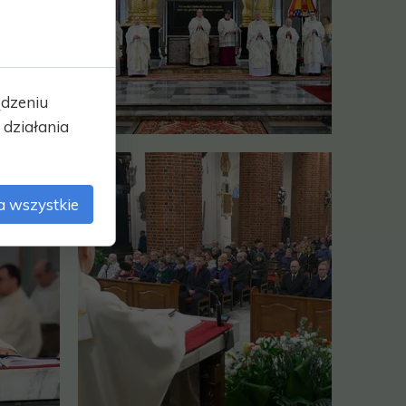
ądzeniu
działania
a wszystkie