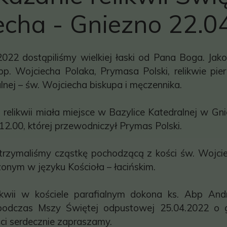
echa - Gniezno 22.0
022 dostąpiliśmy wielkiej łaski od Pana Boga. Jako 
bp. Wojciecha Polaka, Prymasa Polski, relikwie pi
lnej – św. Wojciecha biskupa i męczennika.
relikwii miała miejsce w Bazylice Katedralnej w Gn
12.00, której przewodniczył Prymas Polski.
otrzymaliśmy cząstkę pochodzącą z kości św. Wojci
onym w języku Kościoła – łacińskim.
elikwii w kościele parafialnym dokona ks. Abp And
podczas Mszy Świętej odpustowej 25.04.2022 o g
ści serdecznie zapraszamy.