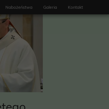
Nabożeństwa
Galeria
Kontakt
on - Święty Wojciech
Liturgia i nabożeństwa
erze
Intencje mszalne
y
Sakramenty
a
Rekolekcje
rafialne
 ochrony dzieci
ętego