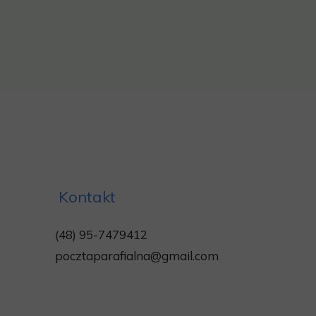
Kontakt
(48) 95-7479412
pocztaparafialna@gmail.com