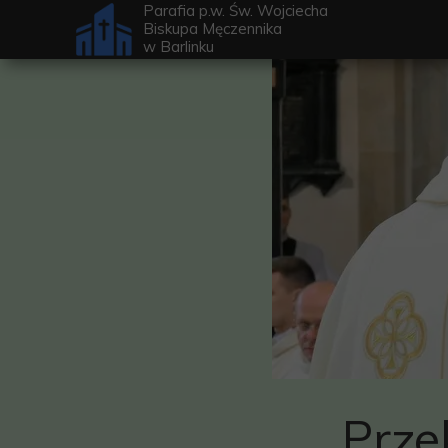
Parafia p.w. Św. Wojciecha
Biskupa Męczennika
w
Barlinku
Prze