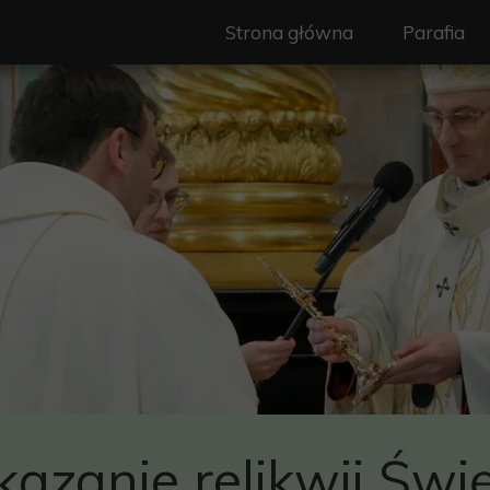
Strona główna
Parafia
Nasz Patr
Duszpast
Wspólnot
Ogłoszeni
Granice pa
Historia
Standardy
kazanie relikwii Świ