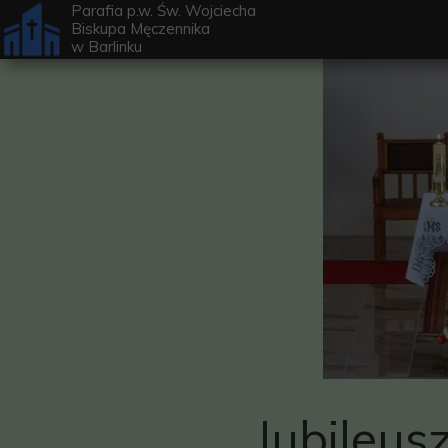
Parafia p.w. Św. Wojciecha
Biskupa Męczennika
w
Barlinku
Jubileus