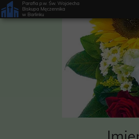
Parafia p.w. Św. Wojciecha
Biskupa Męczennika
w
Barlinku
Imie