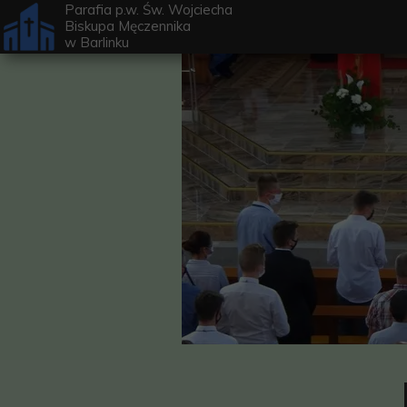
Parafia p.w. Św. Wojciecha
Biskupa Męczennika
w
Barlinku